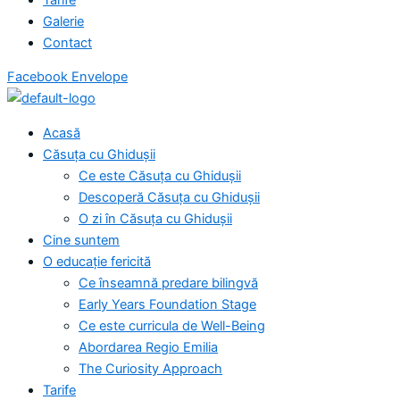
Galerie
Contact
Facebook
Envelope
Acasă
Căsuța cu Ghidușii
Ce este Căsuța cu Ghidușii
Descoperă Căsuța cu Ghidușii
O zi în Căsuța cu Ghidușii
Cine suntem
O educație fericită
Ce înseamnă predare bilingvă
Early Years Foundation Stage
Ce este curricula de Well-Being
Abordarea Regio Emilia
The Curiosity Approach
Tarife