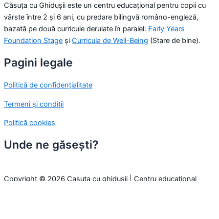
Căsuța cu Ghidușii este un centru educațional pentru copii cu
vârste între 2 și 6 ani, cu predare bilingvă româno-engleză,
bazată pe două curricule derulate în paralel:
Early Years
Foundation Stage
și
Curricula de Well-Being
(Stare de bine).
Pagini legale
Politică de confidențialitate
Termeni și condiții
Politică cookies
Unde ne găsești?
Copyright © 2026 Casuta cu ghidusii | Centru educațional
pentru copii
Folosim cookie-uri pentru a-ți oferi cea mai bună experiență pe
site. Prin continuarea navigării, considerăm că ești de acord cu