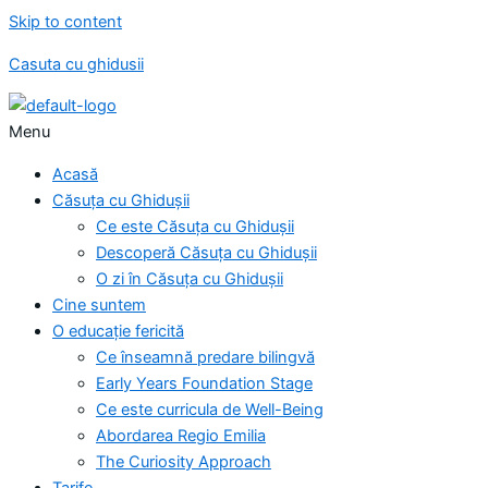
Skip to content
Casuta cu ghidusii
Menu
Acasă
Căsuța cu Ghidușii
Ce este Căsuța cu Ghidușii
Descoperă Căsuța cu Ghidușii
O zi în Căsuța cu Ghidușii
Cine suntem
O educație fericită
Ce înseamnă predare bilingvă
Early Years Foundation Stage
Ce este curricula de Well-Being
Abordarea Regio Emilia
The Curiosity Approach
Tarife