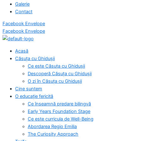
Galerie
Contact
Facebook
Envelope
Facebook
Envelope
Acasă
Căsuța cu Ghidușii
Ce este Căsuța cu Ghidușii
Descoperă Căsuța cu Ghidușii
O zi în Căsuța cu Ghidușii
Cine suntem
O educație fericită
Ce înseamnă predare bilingvă
Early Years Foundation Stage
Ce este curricula de Well-Being
Abordarea Regio Emilia
The Curiosity Approach