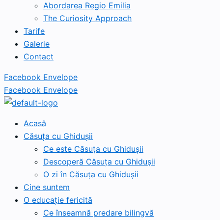
Abordarea Regio Emilia
The Curiosity Approach
Tarife
Galerie
Contact
Facebook
Envelope
Facebook
Envelope
Acasă
Căsuța cu Ghidușii
Ce este Căsuța cu Ghidușii
Descoperă Căsuța cu Ghidușii
O zi în Căsuța cu Ghidușii
Cine suntem
O educație fericită
Ce înseamnă predare bilingvă