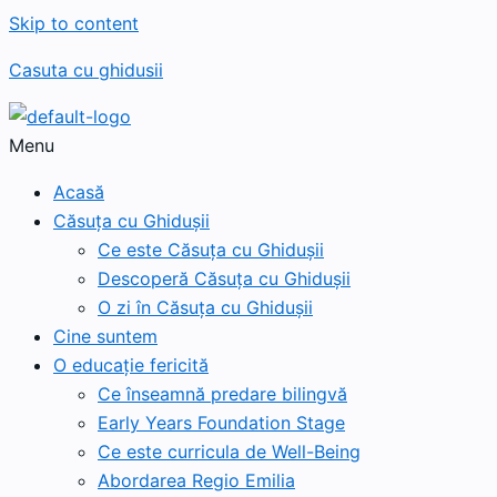
Skip to content
Casuta cu ghidusii
Menu
Acasă
Căsuța cu Ghidușii
Ce este Căsuța cu Ghidușii
Descoperă Căsuța cu Ghidușii
O zi în Căsuța cu Ghidușii
Cine suntem
O educație fericită
Ce înseamnă predare bilingvă
Early Years Foundation Stage
Ce este curricula de Well-Being
Abordarea Regio Emilia