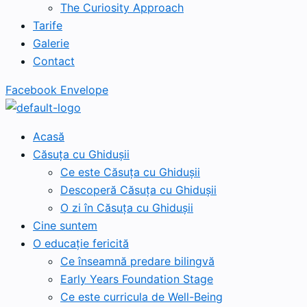
The Curiosity Approach
Tarife
Galerie
Contact
Facebook
Envelope
Acasă
Căsuța cu Ghidușii
Ce este Căsuța cu Ghidușii
Descoperă Căsuța cu Ghidușii
O zi în Căsuța cu Ghidușii
Cine suntem
O educație fericită
Ce înseamnă predare bilingvă
Early Years Foundation Stage
Ce este curricula de Well-Being