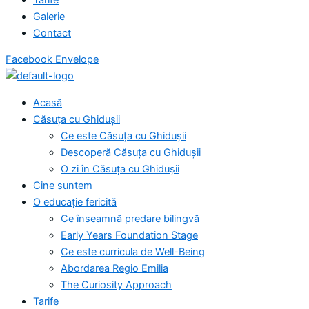
Galerie
Contact
Facebook
Envelope
Acasă
Căsuța cu Ghidușii
Ce este Căsuța cu Ghidușii
Descoperă Căsuța cu Ghidușii
O zi în Căsuța cu Ghidușii
Cine suntem
O educație fericită
Ce înseamnă predare bilingvă
Early Years Foundation Stage
Ce este curricula de Well-Being
Abordarea Regio Emilia
The Curiosity Approach
Tarife