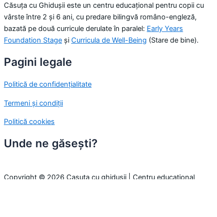
Căsuța cu Ghidușii este un centru educațional pentru copii cu
vârste între 2 și 6 ani, cu predare bilingvă româno-engleză,
bazată pe două curricule derulate în paralel:
Early Years
Foundation Stage
și
Curricula de Well-Being
(Stare de bine).
Pagini legale
Politică de confidențialitate
Termeni și condiții
Politică cookies
Unde ne găsești?
Copyright © 2026 Casuta cu ghidusii | Centru educațional
pentru copii
Folosim cookie-uri pentru a-ți oferi cea mai bună experiență pe
site. Prin continuarea navigării, considerăm că ești de acord cu