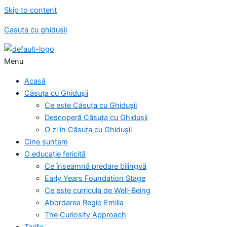
Skip to content
Casuta cu ghidusii
Menu
Acasă
Căsuța cu Ghidușii
Ce este Căsuța cu Ghidușii
Descoperă Căsuța cu Ghidușii
O zi în Căsuța cu Ghidușii
Cine suntem
O educație fericită
Ce înseamnă predare bilingvă
Early Years Foundation Stage
Ce este curricula de Well-Being
Abordarea Regio Emilia
The Curiosity Approach
Tarife