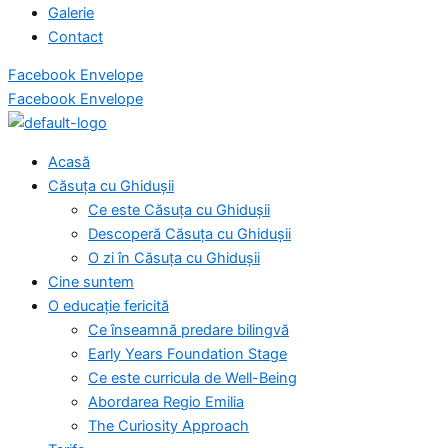
Galerie
Contact
Facebook
Envelope
Facebook
Envelope
Acasă
Căsuța cu Ghidușii
Ce este Căsuța cu Ghidușii
Descoperă Căsuța cu Ghidușii
O zi în Căsuța cu Ghidușii
Cine suntem
O educație fericită
Ce înseamnă predare bilingvă
Early Years Foundation Stage
Ce este curricula de Well-Being
Abordarea Regio Emilia
The Curiosity Approach