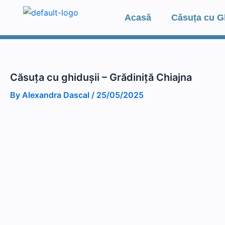
Skip
Acasă
Căsuța cu G
to
content
Căsuța cu ghidușii – Grădiniță Chiajna
By
Alexandra Dascal
/
25/05/2025