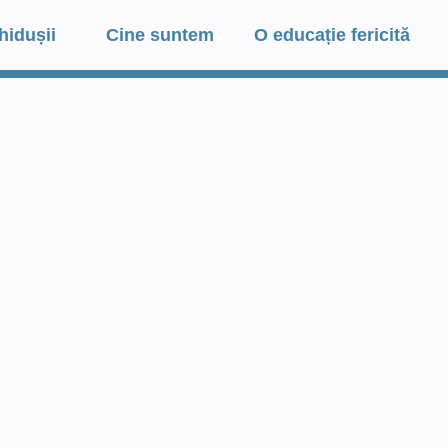
hidușii
Cine suntem
O educație fericită