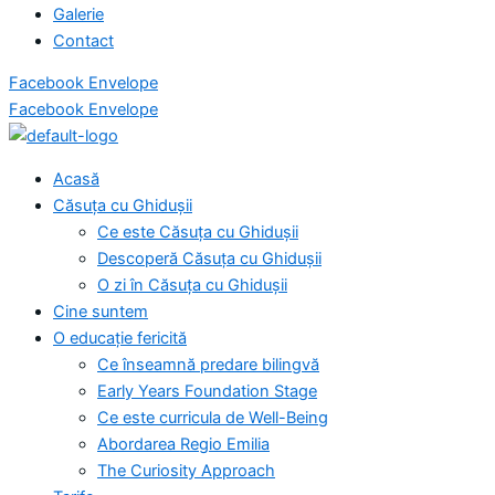
Galerie
Contact
Facebook
Envelope
Facebook
Envelope
Acasă
Căsuța cu Ghidușii
Ce este Căsuța cu Ghidușii
Descoperă Căsuța cu Ghidușii
O zi în Căsuța cu Ghidușii
Cine suntem
O educație fericită
Ce înseamnă predare bilingvă
Early Years Foundation Stage
Ce este curricula de Well-Being
Abordarea Regio Emilia
The Curiosity Approach