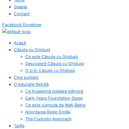
Galerie
Contact
Facebook
Envelope
Acasă
Căsuța cu Ghidușii
Ce este Căsuța cu Ghidușii
Descoperă Căsuța cu Ghidușii
O zi în Căsuța cu Ghidușii
Cine suntem
O educație fericită
Ce înseamnă predare bilingvă
Early Years Foundation Stage
Ce este curricula de Well-Being
Abordarea Regio Emilia
The Curiosity Approach
Tarife