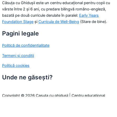
Căsuța cu Ghidușii este un centru educațional pentru copii cu
vârste între 2 și 6 ani, cu predare bilingvă româno-engleză,
bazată pe două curricule derulate în paralel:
Early Years
Foundation Stage
și
Curricula de Well-Being
(Stare de bine).
Pagini legale
Politică de confidențialitate
Termeni și condiții
Politică cookies
Unde ne găsești?
Copyright © 2026 Casuta cu ghidusii | Centru educațional
pentru copii
Folosim cookie-uri pentru a-ți oferi cea mai bună experiență pe
site. Prin continuarea navigării, considerăm că ești de acord cu