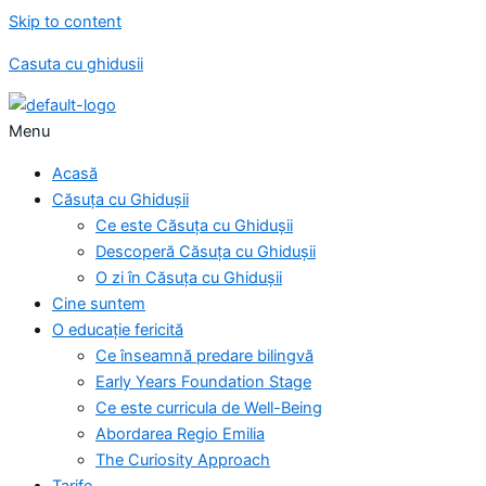
Skip to content
Casuta cu ghidusii
Menu
Acasă
Căsuța cu Ghidușii
Ce este Căsuța cu Ghidușii
Descoperă Căsuța cu Ghidușii
O zi în Căsuța cu Ghidușii
Cine suntem
O educație fericită
Ce înseamnă predare bilingvă
Early Years Foundation Stage
Ce este curricula de Well-Being
Abordarea Regio Emilia
The Curiosity Approach
Tarife