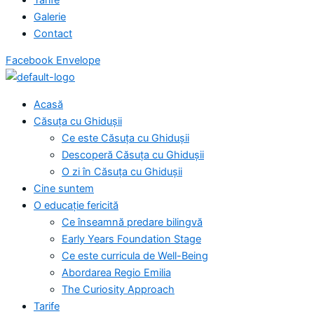
Galerie
Contact
Facebook
Envelope
Acasă
Căsuța cu Ghidușii
Ce este Căsuța cu Ghidușii
Descoperă Căsuța cu Ghidușii
O zi în Căsuța cu Ghidușii
Cine suntem
O educație fericită
Ce înseamnă predare bilingvă
Early Years Foundation Stage
Ce este curricula de Well-Being
Abordarea Regio Emilia
The Curiosity Approach
Tarife