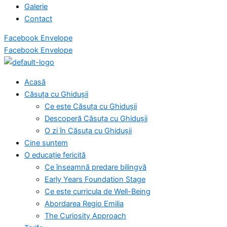
Galerie
Contact
Facebook
Envelope
Facebook
Envelope
Acasă
Căsuța cu Ghidușii
Ce este Căsuța cu Ghidușii
Descoperă Căsuța cu Ghidușii
O zi în Căsuța cu Ghidușii
Cine suntem
O educație fericită
Ce înseamnă predare bilingvă
Early Years Foundation Stage
Ce este curricula de Well-Being
Abordarea Regio Emilia
The Curiosity Approach