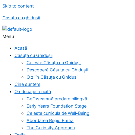
Skip to content
Casuta cu ghidusii
Menu
Acasă
Căsuța cu Ghidușii
Ce este Căsuța cu Ghidușii
Descoperă Căsuța cu Ghidușii
O zi în Căsuța cu Ghidușii
Cine suntem
O educație fericită
Ce înseamnă predare bilingvă
Early Years Foundation Stage
Ce este curricula de Well-Being
Abordarea Regio Emilia
The Curiosity Approach
Tarife