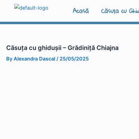
Skip
Acasă
Căsuța cu Ghid
to
content
Căsuța cu ghidușii – Grădiniță Chiajna
By
Alexandra Dascal
/
25/05/2025