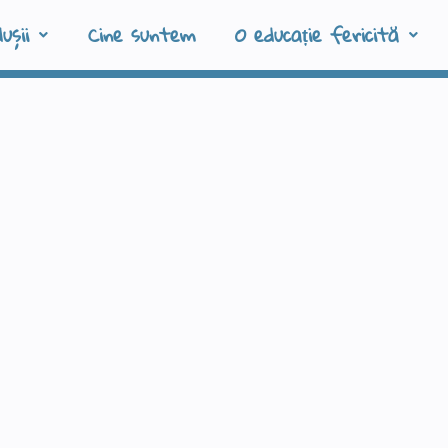
ușii
Cine suntem
O educație fericită