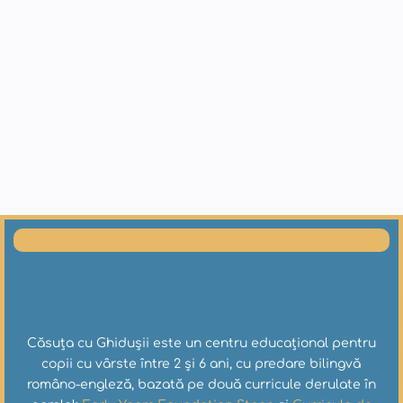
Căsuța cu Ghidușii este un centru educațional pentru
copii cu vârste între 2 și 6 ani, cu predare bilingvă
româno-engleză, bazată pe două curricule derulate în