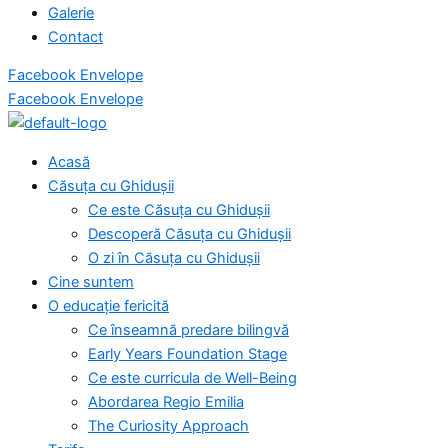
Galerie
Contact
Facebook
Envelope
Facebook
Envelope
Acasă
Căsuța cu Ghidușii
Ce este Căsuța cu Ghidușii
Descoperă Căsuța cu Ghidușii
O zi în Căsuța cu Ghidușii
Cine suntem
O educație fericită
Ce înseamnă predare bilingvă
Early Years Foundation Stage
Ce este curricula de Well-Being
Abordarea Regio Emilia
The Curiosity Approach