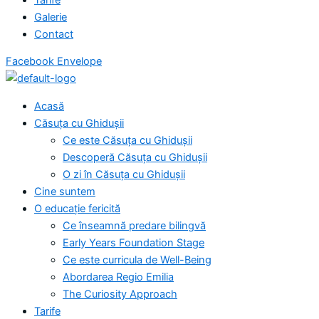
Galerie
Contact
Facebook
Envelope
Acasă
Căsuța cu Ghidușii
Ce este Căsuța cu Ghidușii
Descoperă Căsuța cu Ghidușii
O zi în Căsuța cu Ghidușii
Cine suntem
O educație fericită
Ce înseamnă predare bilingvă
Early Years Foundation Stage
Ce este curricula de Well-Being
Abordarea Regio Emilia
The Curiosity Approach
Tarife