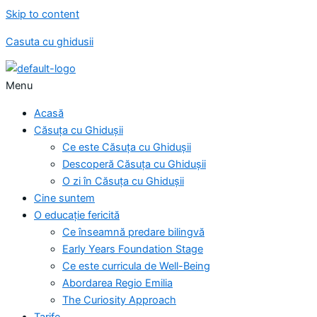
Skip to content
Casuta cu ghidusii
Menu
Acasă
Căsuța cu Ghidușii
Ce este Căsuța cu Ghidușii
Descoperă Căsuța cu Ghidușii
O zi în Căsuța cu Ghidușii
Cine suntem
O educație fericită
Ce înseamnă predare bilingvă
Early Years Foundation Stage
Ce este curricula de Well-Being
Abordarea Regio Emilia
The Curiosity Approach
Tarife