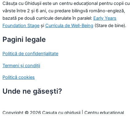
Căsuța cu Ghidușii este un centru educațional pentru copii cu
vârste între 2 și 6 ani, cu predare bilingvă româno-engleză,
bazată pe două curricule derulate în paralel:
Early Years
Foundation Stage
și
Curricula de Well-Being
(Stare de bine).
Pagini legale
Politică de confidențialitate
Termeni și condiții
Politică cookies
Unde ne găsești?
Copyright © 2026 Casuta cu ghidusii | Centru educațional
pentru copii
Folosim cookie-uri pentru a-ți oferi cea mai bună experiență pe
site. Prin continuarea navigării, considerăm că ești de acord cu