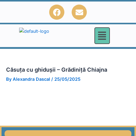
Skip
F
E
to
a
n
content
c
v
e
e
b
l
o
o
o
p
k
e
Căsuța cu ghidușii – Grădiniță Chiajna
By
Alexandra Dascal
/
25/05/2025