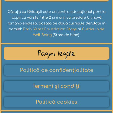
Căsuța cu Ghidușii este un centru educațional pentru
copii cu vârste între 2 și 6 ani, cu predare bilingvă
româno-engleză, bazată pe două curricule derulate în
paralel:
Early Years Foundation Stage
și
Curricula de
Well-Being
(Stare de bine).
Pagini legale
Politică de confidențialitate
Termeni și condiții
Politică cookies