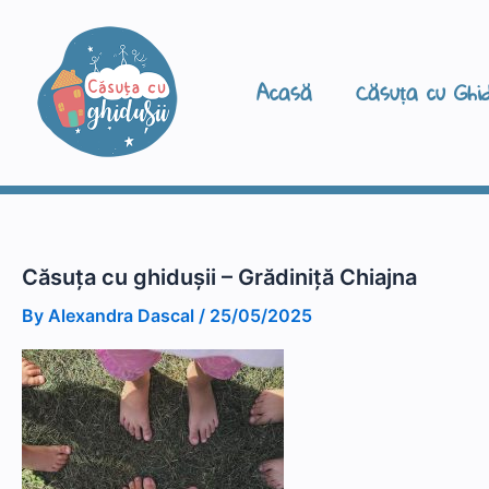
Skip
to
content
Acasă
Căsuța cu Ghid
Căsuța cu ghidușii – Grădiniță Chiajna
By
Alexandra Dascal
/
25/05/2025