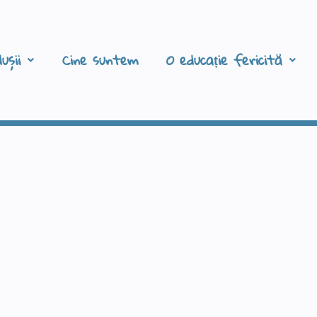
ușii
Cine suntem
O educație fericită