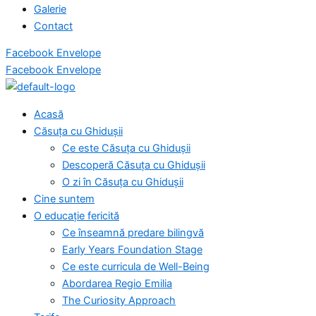
Galerie
Contact
Facebook
Envelope
Facebook
Envelope
Acasă
Căsuța cu Ghidușii
Ce este Căsuța cu Ghidușii
Descoperă Căsuța cu Ghidușii
O zi în Căsuța cu Ghidușii
Cine suntem
O educație fericită
Ce înseamnă predare bilingvă
Early Years Foundation Stage
Ce este curricula de Well-Being
Abordarea Regio Emilia
The Curiosity Approach