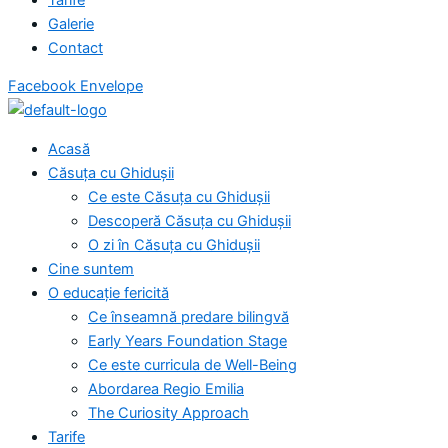
Galerie
Contact
Facebook
Envelope
Acasă
Căsuța cu Ghidușii
Ce este Căsuța cu Ghidușii
Descoperă Căsuța cu Ghidușii
O zi în Căsuța cu Ghidușii
Cine suntem
O educație fericită
Ce înseamnă predare bilingvă
Early Years Foundation Stage
Ce este curricula de Well-Being
Abordarea Regio Emilia
The Curiosity Approach
Tarife