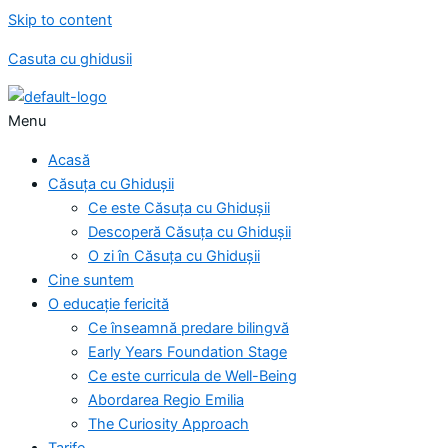
Skip to content
Casuta cu ghidusii
Menu
Acasă
Căsuța cu Ghidușii
Ce este Căsuța cu Ghidușii
Descoperă Căsuța cu Ghidușii
O zi în Căsuța cu Ghidușii
Cine suntem
O educație fericită
Ce înseamnă predare bilingvă
Early Years Foundation Stage
Ce este curricula de Well-Being
Abordarea Regio Emilia
The Curiosity Approach
Tarife