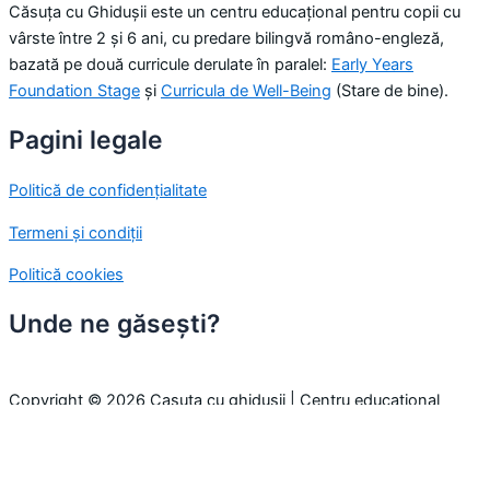
Căsuța cu Ghidușii este un centru educațional pentru copii cu
vârste între 2 și 6 ani, cu predare bilingvă româno-engleză,
bazată pe două curricule derulate în paralel:
Early Years
Foundation Stage
și
Curricula de Well-Being
(Stare de bine).
Pagini legale
Politică de confidențialitate
Termeni și condiții
Politică cookies
Unde ne găsești?
Copyright © 2026 Casuta cu ghidusii | Centru educațional
pentru copii
Folosim cookie-uri pentru a-ți oferi cea mai bună experiență pe
site. Prin continuarea navigării, considerăm că ești de acord cu