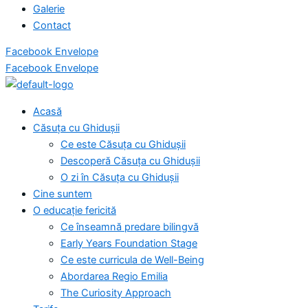
Galerie
Contact
Facebook
Envelope
Facebook
Envelope
Acasă
Căsuța cu Ghidușii
Ce este Căsuța cu Ghidușii
Descoperă Căsuța cu Ghidușii
O zi în Căsuța cu Ghidușii
Cine suntem
O educație fericită
Ce înseamnă predare bilingvă
Early Years Foundation Stage
Ce este curricula de Well-Being
Abordarea Regio Emilia
The Curiosity Approach