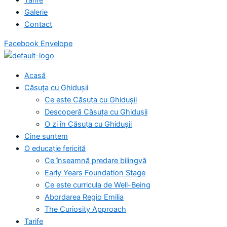
Galerie
Contact
Facebook
Envelope
Acasă
Căsuța cu Ghidușii
Ce este Căsuța cu Ghidușii
Descoperă Căsuța cu Ghidușii
O zi în Căsuța cu Ghidușii
Cine suntem
O educație fericită
Ce înseamnă predare bilingvă
Early Years Foundation Stage
Ce este curricula de Well-Being
Abordarea Regio Emilia
The Curiosity Approach
Tarife