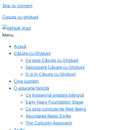
Skip to content
Casuta cu ghidusii
Menu
Acasă
Căsuța cu Ghidușii
Ce este Căsuța cu Ghidușii
Descoperă Căsuța cu Ghidușii
O zi în Căsuța cu Ghidușii
Cine suntem
O educație fericită
Ce înseamnă predare bilingvă
Early Years Foundation Stage
Ce este curricula de Well-Being
Abordarea Regio Emilia
The Curiosity Approach
Tarife