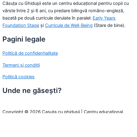
Căsuța cu Ghidușii este un centru educațional pentru copii cu
vârste între 2 și 6 ani, cu predare bilingvă româno-engleză,
bazată pe două curricule derulate în paralel:
Early Years
Foundation Stage
și
Curricula de Well-Being
(Stare de bine).
Pagini legale
Politică de confidențialitate
Termeni și condiții
Politică cookies
Unde ne găsești?
Copyright © 2026 Casuta cu ghidusii | Centru educațional
pentru copii
Folosim cookie-uri pentru a-ți oferi cea mai bună experiență pe
site. Prin continuarea navigării, considerăm că ești de acord cu