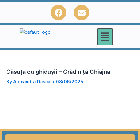
Skip
F
E
to
a
n
content
c
v
e
e
b
l
o
o
o
p
k
e
Căsuța cu ghidușii – Grădiniță Chiajna
By
Alexandra Dascal
/
08/06/2025