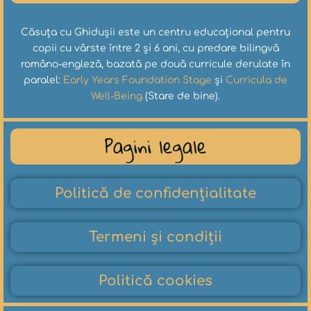
Căsuța cu Ghidușii este un centru educațional pentru
copii cu vârste între 2 și 6 ani, cu predare bilingvă
româno-engleză, bazată pe două curricule derulate în
paralel:
Early Years Foundation Stage
și
Curricula de
Well-Being
(Stare de bine).
Pagini legale
Politică de confidențialitate
Termeni și condiții
Politică cookies