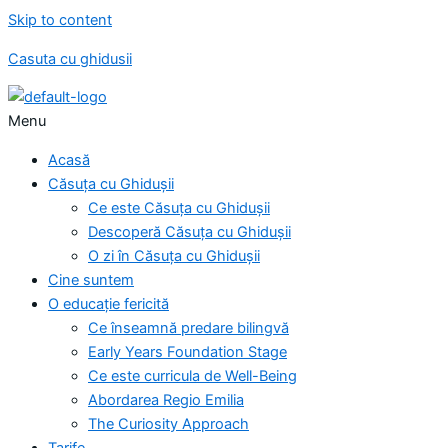
Skip to content
Casuta cu ghidusii
Menu
Acasă
Căsuța cu Ghidușii
Ce este Căsuța cu Ghidușii
Descoperă Căsuța cu Ghidușii
O zi în Căsuța cu Ghidușii
Cine suntem
O educație fericită
Ce înseamnă predare bilingvă
Early Years Foundation Stage
Ce este curricula de Well-Being
Abordarea Regio Emilia
The Curiosity Approach
Tarife