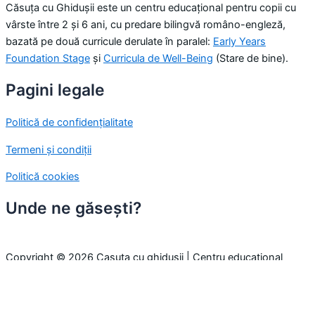
Căsuța cu Ghidușii este un centru educațional pentru copii cu
vârste între 2 și 6 ani, cu predare bilingvă româno-engleză,
bazată pe două curricule derulate în paralel:
Early Years
Foundation Stage
și
Curricula de Well-Being
(Stare de bine).
Pagini legale
Politică de confidențialitate
Termeni și condiții
Politică cookies
Unde ne găsești?
Copyright © 2026 Casuta cu ghidusii | Centru educațional
pentru copii
Folosim cookie-uri pentru a-ți oferi cea mai bună experiență pe
site. Prin continuarea navigării, considerăm că ești de acord cu