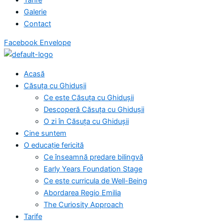
Galerie
Contact
Facebook
Envelope
Acasă
Căsuța cu Ghidușii
Ce este Căsuța cu Ghidușii
Descoperă Căsuța cu Ghidușii
O zi în Căsuța cu Ghidușii
Cine suntem
O educație fericită
Ce înseamnă predare bilingvă
Early Years Foundation Stage
Ce este curricula de Well-Being
Abordarea Regio Emilia
The Curiosity Approach
Tarife