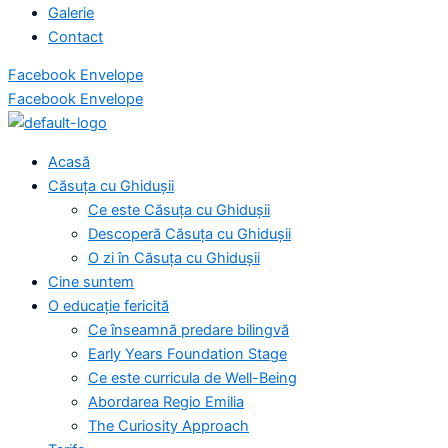
Galerie
Contact
Facebook
Envelope
Facebook
Envelope
Acasă
Căsuța cu Ghidușii
Ce este Căsuța cu Ghidușii
Descoperă Căsuța cu Ghidușii
O zi în Căsuța cu Ghidușii
Cine suntem
O educație fericită
Ce înseamnă predare bilingvă
Early Years Foundation Stage
Ce este curricula de Well-Being
Abordarea Regio Emilia
The Curiosity Approach