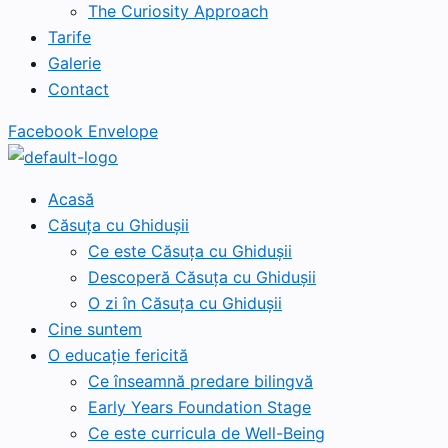
The Curiosity Approach
Tarife
Galerie
Contact
Facebook
Envelope
Acasă
Căsuța cu Ghidușii
Ce este Căsuța cu Ghidușii
Descoperă Căsuța cu Ghidușii
O zi în Căsuța cu Ghidușii
Cine suntem
O educație fericită
Ce înseamnă predare bilingvă
Early Years Foundation Stage
Ce este curricula de Well-Being