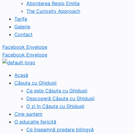
Abordarea Regio Emilia
The Curiosity Approach
Tarife
Galerie
Contact
Facebook
Envelope
Facebook
Envelope
Acasă
Căsuța cu Ghidușii
Ce este Căsuța cu Ghidușii
Descoperă Căsuța cu Ghidușii
O zi în Căsuța cu Ghidușii
Cine suntem
O educație fericită
Ce înseamnă predare bilingvă