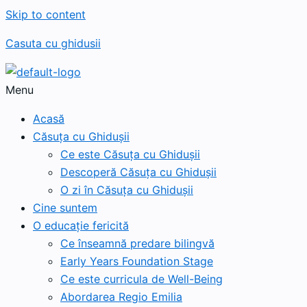
Skip to content
Casuta cu ghidusii
Menu
Acasă
Căsuța cu Ghidușii
Ce este Căsuța cu Ghidușii
Descoperă Căsuța cu Ghidușii
O zi în Căsuța cu Ghidușii
Cine suntem
O educație fericită
Ce înseamnă predare bilingvă
Early Years Foundation Stage
Ce este curricula de Well-Being
Abordarea Regio Emilia