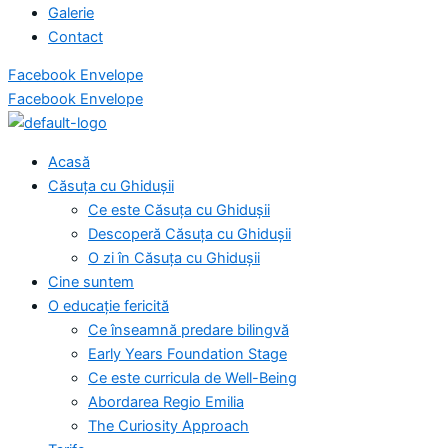
Galerie
Contact
Facebook
Envelope
Facebook
Envelope
Acasă
Căsuța cu Ghidușii
Ce este Căsuța cu Ghidușii
Descoperă Căsuța cu Ghidușii
O zi în Căsuța cu Ghidușii
Cine suntem
O educație fericită
Ce înseamnă predare bilingvă
Early Years Foundation Stage
Ce este curricula de Well-Being
Abordarea Regio Emilia
The Curiosity Approach