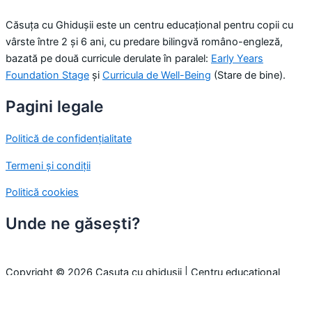
Căsuța cu Ghidușii este un centru educațional pentru copii cu
vârste între 2 și 6 ani, cu predare bilingvă româno-engleză,
bazată pe două curricule derulate în paralel:
Early Years
Foundation Stage
și
Curricula de Well-Being
(Stare de bine).
Pagini legale
Politică de confidențialitate
Termeni și condiții
Politică cookies
Unde ne găsești?
Copyright © 2026 Casuta cu ghidusii | Centru educațional
pentru copii
Folosim cookie-uri pentru a-ți oferi cea mai bună experiență pe