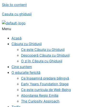
Skip to content
Casuta cu ghidusii
Menu
Acasă
Căsuța cu Ghidușii
Ce este Căsuța cu Ghidușii
Descoperă Căsuța cu Ghidușii
O zi în Căsuța cu Ghidușii
Cine suntem
O educație fericită
Ce înseamnă predare bilingvă
Early Years Foundation Stage
Ce este curricula de Well-Being
Abordarea Regio Emilia
The Curiosity Approach
Tarife