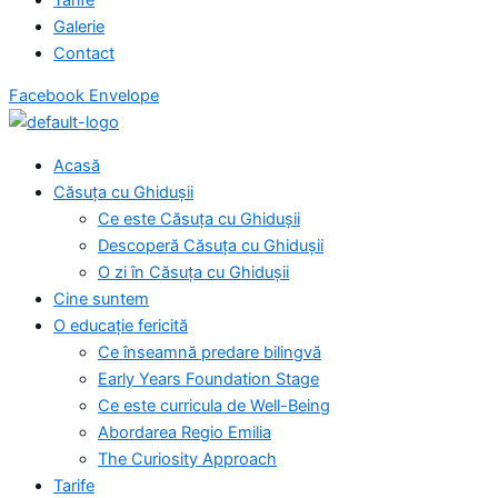
Galerie
Contact
Facebook
Envelope
Acasă
Căsuța cu Ghidușii
Ce este Căsuța cu Ghidușii
Descoperă Căsuța cu Ghidușii
O zi în Căsuța cu Ghidușii
Cine suntem
O educație fericită
Ce înseamnă predare bilingvă
Early Years Foundation Stage
Ce este curricula de Well-Being
Abordarea Regio Emilia
The Curiosity Approach
Tarife