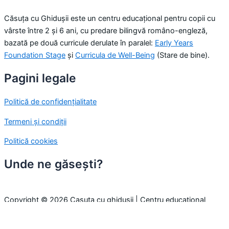
Căsuța cu Ghidușii este un centru educațional pentru copii cu
vârste între 2 și 6 ani, cu predare bilingvă româno-engleză,
bazată pe două curricule derulate în paralel:
Early Years
Foundation Stage
și
Curricula de Well-Being
(Stare de bine).
Pagini legale
Politică de confidențialitate
Termeni și condiții
Politică cookies
Unde ne găsești?
Copyright © 2026 Casuta cu ghidusii | Centru educațional
pentru copii
Folosim cookie-uri pentru a-ți oferi cea mai bună experiență pe