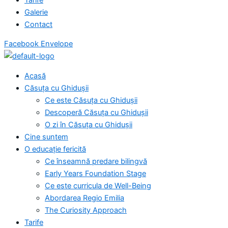
Galerie
Contact
Facebook
Envelope
Acasă
Căsuța cu Ghidușii
Ce este Căsuța cu Ghidușii
Descoperă Căsuța cu Ghidușii
O zi în Căsuța cu Ghidușii
Cine suntem
O educație fericită
Ce înseamnă predare bilingvă
Early Years Foundation Stage
Ce este curricula de Well-Being
Abordarea Regio Emilia
The Curiosity Approach
Tarife