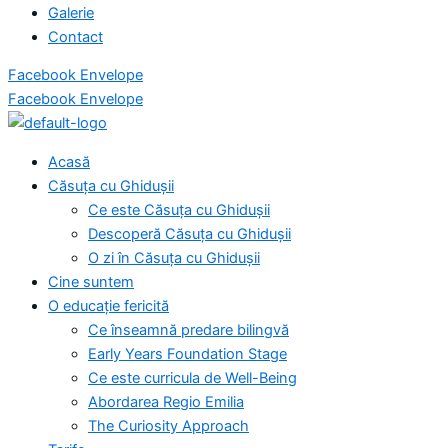
Galerie
Contact
Facebook
Envelope
Facebook
Envelope
Acasă
Căsuța cu Ghidușii
Ce este Căsuța cu Ghidușii
Descoperă Căsuța cu Ghidușii
O zi în Căsuța cu Ghidușii
Cine suntem
O educație fericită
Ce înseamnă predare bilingvă
Early Years Foundation Stage
Ce este curricula de Well-Being
Abordarea Regio Emilia
The Curiosity Approach