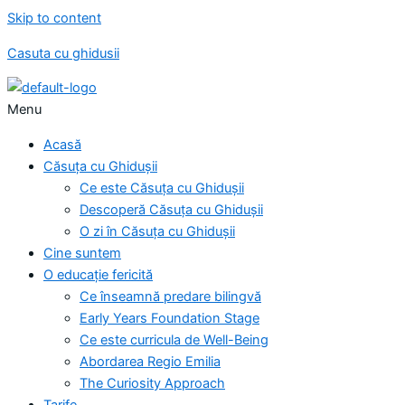
Skip to content
Casuta cu ghidusii
Menu
Acasă
Căsuța cu Ghidușii
Ce este Căsuța cu Ghidușii
Descoperă Căsuța cu Ghidușii
O zi în Căsuța cu Ghidușii
Cine suntem
O educație fericită
Ce înseamnă predare bilingvă
Early Years Foundation Stage
Ce este curricula de Well-Being
Abordarea Regio Emilia
The Curiosity Approach
Tarife