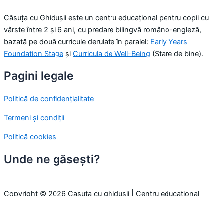
Căsuța cu Ghidușii este un centru educațional pentru copii cu
vârste între 2 și 6 ani, cu predare bilingvă româno-engleză,
bazată pe două curricule derulate în paralel:
Early Years
Foundation Stage
și
Curricula de Well-Being
(Stare de bine).
Pagini legale
Politică de confidențialitate
Termeni și condiții
Politică cookies
Unde ne găsești?
Copyright © 2026 Casuta cu ghidusii | Centru educațional
pentru copii
Folosim cookie-uri pentru a-ți oferi cea mai bună experiență pe