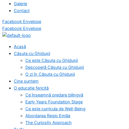
Galerie
Contact
Facebook
Envelope
Facebook
Envelope
Acasă
Căsuța cu Ghidușii
Ce este Căsuța cu Ghidușii
Descoperă Căsuța cu Ghidușii
O zi în Căsuța cu Ghidușii
Cine suntem
O educație fericită
Ce înseamnă predare bilingvă
Early Years Foundation Stage
Ce este curricula de Well-Being
Abordarea Regio Emilia
The Curiosity Approach