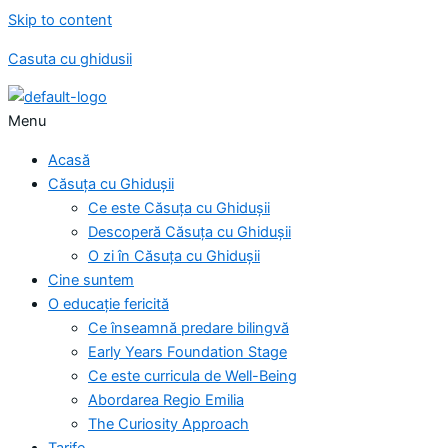
Skip to content
Casuta cu ghidusii
Menu
Acasă
Căsuța cu Ghidușii
Ce este Căsuța cu Ghidușii
Descoperă Căsuța cu Ghidușii
O zi în Căsuța cu Ghidușii
Cine suntem
O educație fericită
Ce înseamnă predare bilingvă
Early Years Foundation Stage
Ce este curricula de Well-Being
Abordarea Regio Emilia
The Curiosity Approach
Tarife