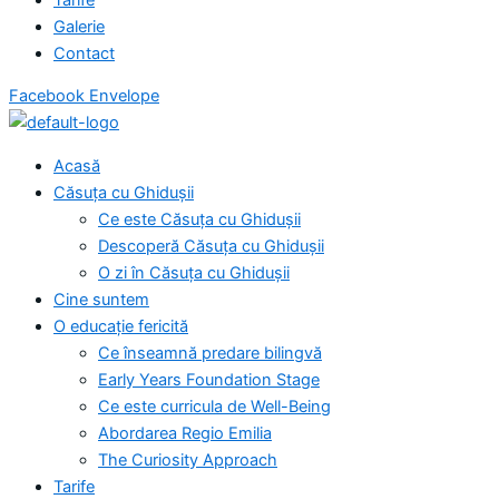
Galerie
Contact
Facebook
Envelope
Acasă
Căsuța cu Ghidușii
Ce este Căsuța cu Ghidușii
Descoperă Căsuța cu Ghidușii
O zi în Căsuța cu Ghidușii
Cine suntem
O educație fericită
Ce înseamnă predare bilingvă
Early Years Foundation Stage
Ce este curricula de Well-Being
Abordarea Regio Emilia
The Curiosity Approach
Tarife