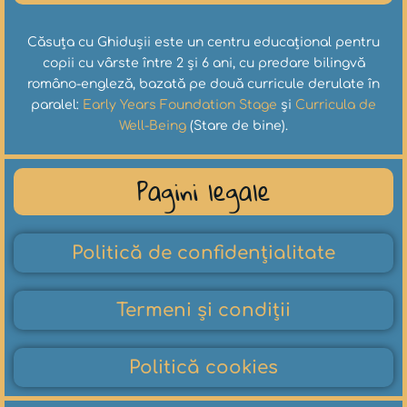
Căsuța cu Ghidușii este un centru educațional pentru
copii cu vârste între 2 și 6 ani, cu predare bilingvă
româno-engleză, bazată pe două curricule derulate în
paralel:
Early Years Foundation Stage
și
Curricula de
Well-Being
(Stare de bine).
Pagini legale
Politică de confidențialitate
Termeni și condiții
Politică cookies