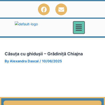
Skip
F
E
to
a
n
content
c
v
e
e
b
l
o
o
o
p
k
e
Căsuța cu ghidușii – Grădiniță Chiajna
By
Alexandra Dascal
/
10/06/2025