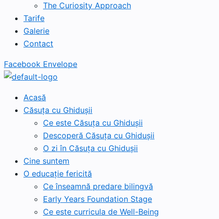
The Curiosity Approach
Tarife
Galerie
Contact
Facebook
Envelope
Acasă
Căsuța cu Ghidușii
Ce este Căsuța cu Ghidușii
Descoperă Căsuța cu Ghidușii
O zi în Căsuța cu Ghidușii
Cine suntem
O educație fericită
Ce înseamnă predare bilingvă
Early Years Foundation Stage
Ce este curricula de Well-Being