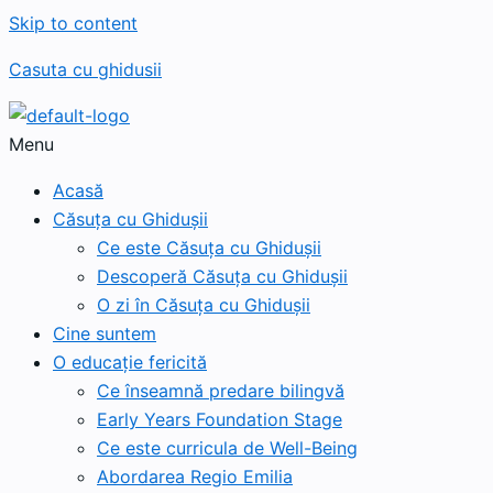
Skip to content
Casuta cu ghidusii
Menu
Acasă
Căsuța cu Ghidușii
Ce este Căsuța cu Ghidușii
Descoperă Căsuța cu Ghidușii
O zi în Căsuța cu Ghidușii
Cine suntem
O educație fericită
Ce înseamnă predare bilingvă
Early Years Foundation Stage
Ce este curricula de Well-Being
Abordarea Regio Emilia