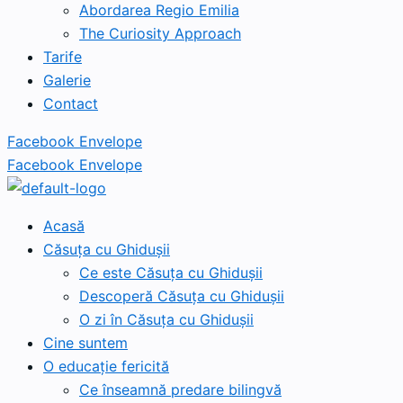
Abordarea Regio Emilia
The Curiosity Approach
Tarife
Galerie
Contact
Facebook
Envelope
Facebook
Envelope
Acasă
Căsuța cu Ghidușii
Ce este Căsuța cu Ghidușii
Descoperă Căsuța cu Ghidușii
O zi în Căsuța cu Ghidușii
Cine suntem
O educație fericită
Ce înseamnă predare bilingvă