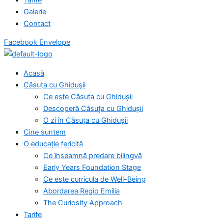
Galerie
Contact
Facebook
Envelope
Acasă
Căsuța cu Ghidușii
Ce este Căsuța cu Ghidușii
Descoperă Căsuța cu Ghidușii
O zi în Căsuța cu Ghidușii
Cine suntem
O educație fericită
Ce înseamnă predare bilingvă
Early Years Foundation Stage
Ce este curricula de Well-Being
Abordarea Regio Emilia
The Curiosity Approach
Tarife