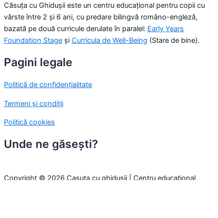
Căsuța cu Ghidușii este un centru educațional pentru copii cu
vârste între 2 și 6 ani, cu predare bilingvă româno-engleză,
bazată pe două curricule derulate în paralel:
Early Years
Foundation Stage
și
Curricula de Well-Being
(Stare de bine).
Pagini legale
Politică de confidențialitate
Termeni și condiții
Politică cookies
Unde ne găsești?
Copyright © 2026 Casuta cu ghidusii | Centru educațional
pentru copii
Folosim cookie-uri pentru a-ți oferi cea mai bună experiență pe
site. Prin continuarea navigării, considerăm că ești de acord cu