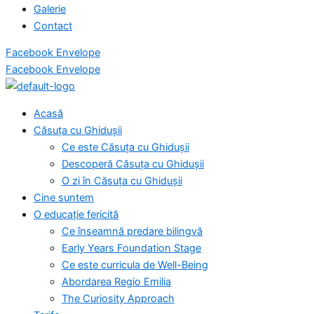
Galerie
Contact
Facebook
Envelope
Facebook
Envelope
Acasă
Căsuța cu Ghidușii
Ce este Căsuța cu Ghidușii
Descoperă Căsuța cu Ghidușii
O zi în Căsuța cu Ghidușii
Cine suntem
O educație fericită
Ce înseamnă predare bilingvă
Early Years Foundation Stage
Ce este curricula de Well-Being
Abordarea Regio Emilia
The Curiosity Approach