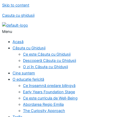
Skip to content
Casuta cu ghidusii
Menu
Acasă
Căsuța cu Ghidușii
Ce este Căsuța cu Ghidușii
Descoperă Căsuța cu Ghidușii
O zi în Căsuța cu Ghidușii
Cine suntem
O educație fericită
Ce înseamnă predare bilingvă
Early Years Foundation Stage
Ce este curricula de Well-Being
Abordarea Regio Emilia
The Curiosity Approach
Tarife