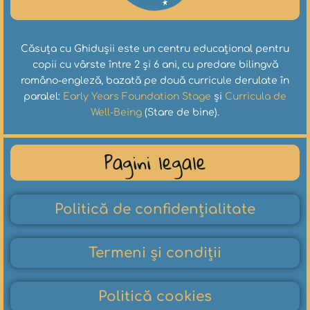
Căsuța cu Ghidușii este un centru educațional pentru
copii cu vârste între 2 și 6 ani, cu predare bilingvă
româno-engleză, bazată pe două curricule derulate în
paralel:
Early Years Foundation Stage
și
Curricula de
Well-Being
(Stare de bine).
Pagini legale
Politică de confidențialitate
Termeni și condiții
Politică cookies