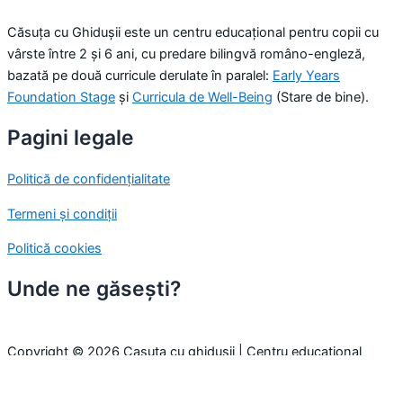
Căsuța cu Ghidușii este un centru educațional pentru copii cu
vârste între 2 și 6 ani, cu predare bilingvă româno-engleză,
bazată pe două curricule derulate în paralel:
Early Years
Foundation Stage
și
Curricula de Well-Being
(Stare de bine).
Pagini legale
Politică de confidențialitate
Termeni și condiții
Politică cookies
Unde ne găsești?
Copyright © 2026 Casuta cu ghidusii | Centru educațional
pentru copii
Folosim cookie-uri pentru a-ți oferi cea mai bună experiență pe