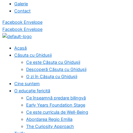
Galerie
Contact
Facebook
Envelope
Facebook
Envelope
Acasă
Căsuța cu Ghidușii
Ce este Căsuța cu Ghidușii
Descoperă Căsuța cu Ghidușii
O zi în Căsuța cu Ghidușii
Cine suntem
O educație fericită
Ce înseamnă predare bilingvă
Early Years Foundation Stage
Ce este curricula de Well-Being
Abordarea Regio Emilia
The Curiosity Approach