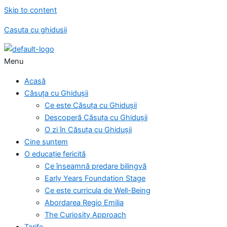
Skip to content
Casuta cu ghidusii
Menu
Acasă
Căsuța cu Ghidușii
Ce este Căsuța cu Ghidușii
Descoperă Căsuța cu Ghidușii
O zi în Căsuța cu Ghidușii
Cine suntem
O educație fericită
Ce înseamnă predare bilingvă
Early Years Foundation Stage
Ce este curricula de Well-Being
Abordarea Regio Emilia
The Curiosity Approach
Tarife