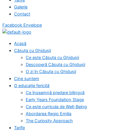
Galerie
Contact
Facebook
Envelope
Acasă
Căsuța cu Ghidușii
Ce este Căsuța cu Ghidușii
Descoperă Căsuța cu Ghidușii
O zi în Căsuța cu Ghidușii
Cine suntem
O educație fericită
Ce înseamnă predare bilingvă
Early Years Foundation Stage
Ce este curricula de Well-Being
Abordarea Regio Emilia
The Curiosity Approach
Tarife