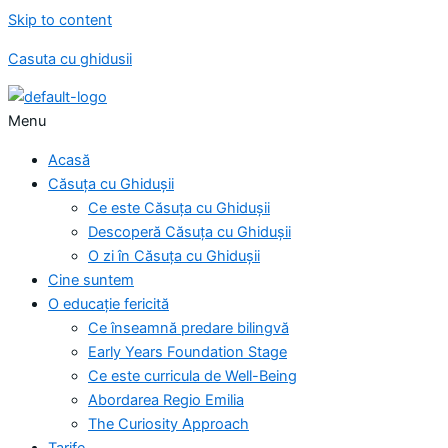
Skip to content
Casuta cu ghidusii
Menu
Acasă
Căsuța cu Ghidușii
Ce este Căsuța cu Ghidușii
Descoperă Căsuța cu Ghidușii
O zi în Căsuța cu Ghidușii
Cine suntem
O educație fericită
Ce înseamnă predare bilingvă
Early Years Foundation Stage
Ce este curricula de Well-Being
Abordarea Regio Emilia
The Curiosity Approach
Tarife