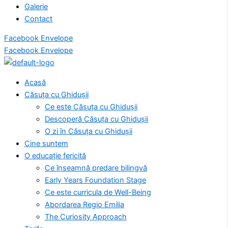
Galerie
Contact
Facebook
Envelope
Facebook
Envelope
Acasă
Căsuța cu Ghidușii
Ce este Căsuța cu Ghidușii
Descoperă Căsuța cu Ghidușii
O zi în Căsuța cu Ghidușii
Cine suntem
O educație fericită
Ce înseamnă predare bilingvă
Early Years Foundation Stage
Ce este curricula de Well-Being
Abordarea Regio Emilia
The Curiosity Approach