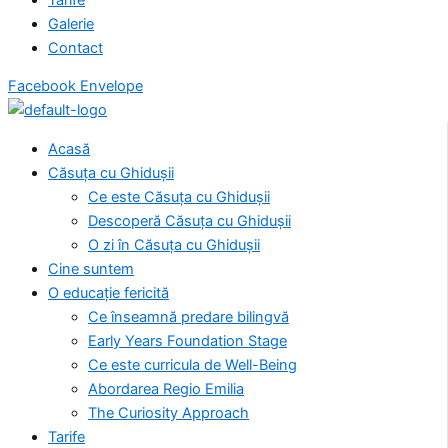
Galerie
Contact
Facebook
Envelope
Acasă
Căsuța cu Ghidușii
Ce este Căsuța cu Ghidușii
Descoperă Căsuța cu Ghidușii
O zi în Căsuța cu Ghidușii
Cine suntem
O educație fericită
Ce înseamnă predare bilingvă
Early Years Foundation Stage
Ce este curricula de Well-Being
Abordarea Regio Emilia
The Curiosity Approach
Tarife