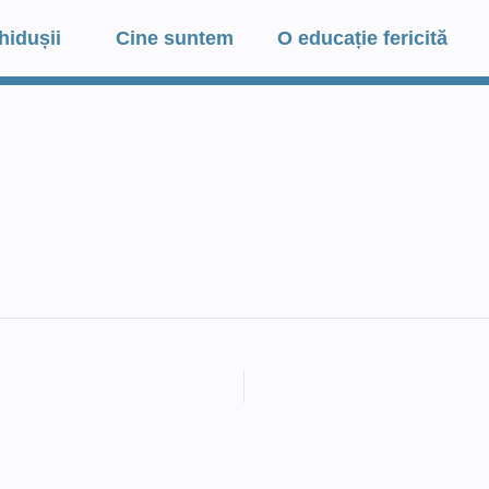
hidușii
Cine suntem
O educație fericită