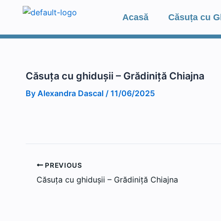
Skip
Acasă
Căsuța cu G
to
content
Căsuța cu ghidușii – Grădiniță Chiajna
By
Alexandra Dascal
/
11/06/2025
PREVIOUS
Căsuța cu ghidușii – Grădiniță Chiajna