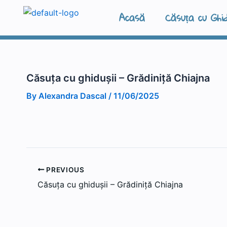
Skip
Acasă
Căsuța cu Ghid
to
content
Căsuța cu ghidușii – Grădiniță Chiajna
By
Alexandra Dascal
/
11/06/2025
PREVIOUS
Căsuța cu ghidușii – Grădiniță Chiajna