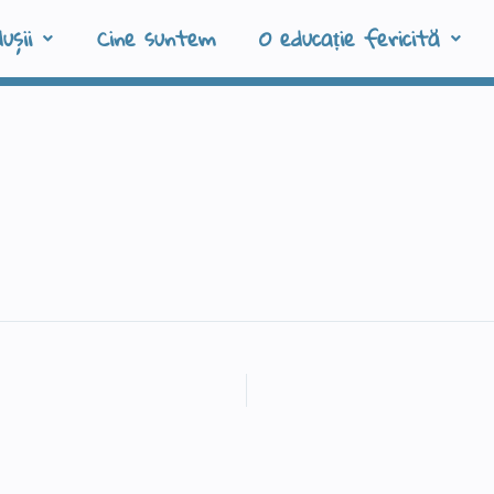
ușii
Cine suntem
O educație fericită