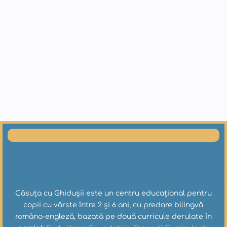
Căsuța cu Ghidușii este un centru educațional pentru
copii cu vârste între 2 și 6 ani, cu predare bilingvă
româno-engleză, bazată pe două curricule derulate în