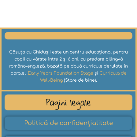
Căsuța cu Ghidușii este un centru educațional pentru
copii cu vârste între 2 și 6 ani, cu predare bilingvă
româno-engleză, bazată pe două curricule derulate în
paralel:
Early Years Foundation Stage
și
Curricula de
Well-Being
(Stare de bine).
Pagini legale
Politică de confidențialitate