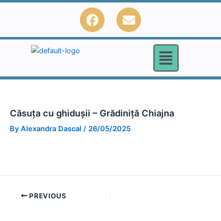
Skip
F
E
to
a
n
content
c
v
e
e
b
l
o
o
o
p
k
e
Căsuța cu ghidușii – Grădiniță Chiajna
By
Alexandra Dascal
/
26/05/2025
PREVIOUS