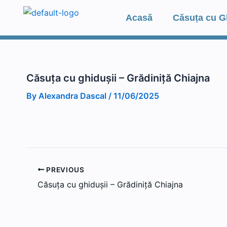
Skip
Acasă
Căsuța cu G
to
content
Căsuța cu ghidușii – Grădiniță Chiajna
By
Alexandra Dascal
/
11/06/2025
PREVIOUS
Căsuța cu ghidușii – Grădiniță Chiajna