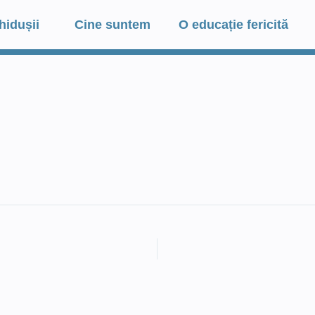
hidușii
Cine suntem
O educație fericită