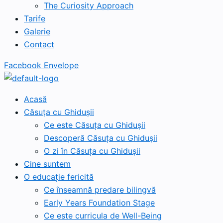
The Curiosity Approach
Tarife
Galerie
Contact
Facebook
Envelope
Acasă
Căsuța cu Ghidușii
Ce este Căsuța cu Ghidușii
Descoperă Căsuța cu Ghidușii
O zi în Căsuța cu Ghidușii
Cine suntem
O educație fericită
Ce înseamnă predare bilingvă
Early Years Foundation Stage
Ce este curricula de Well-Being