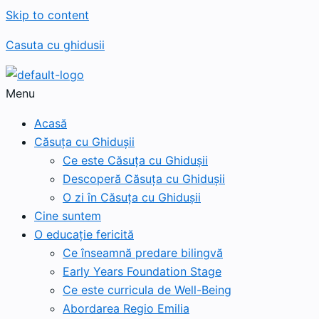
Skip to content
Casuta cu ghidusii
Menu
Acasă
Căsuța cu Ghidușii
Ce este Căsuța cu Ghidușii
Descoperă Căsuța cu Ghidușii
O zi în Căsuța cu Ghidușii
Cine suntem
O educație fericită
Ce înseamnă predare bilingvă
Early Years Foundation Stage
Ce este curricula de Well-Being
Abordarea Regio Emilia