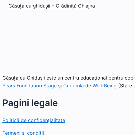
Căsuța cu ghidușii – Grădiniță Chiajna
Căsuța cu Ghidușii este un centru educațional pentru copii
Years Foundation Stage
și
Curricula de Well-Being
(Stare d
Pagini legale
Politică de confidențialitate
Termeni și condiții