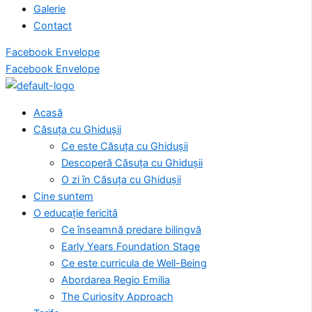
Galerie
Contact
Facebook
Envelope
Facebook
Envelope
Acasă
Căsuța cu Ghidușii
Ce este Căsuța cu Ghidușii
Descoperă Căsuța cu Ghidușii
O zi în Căsuța cu Ghidușii
Cine suntem
O educație fericită
Ce înseamnă predare bilingvă
Early Years Foundation Stage
Ce este curricula de Well-Being
Abordarea Regio Emilia
The Curiosity Approach