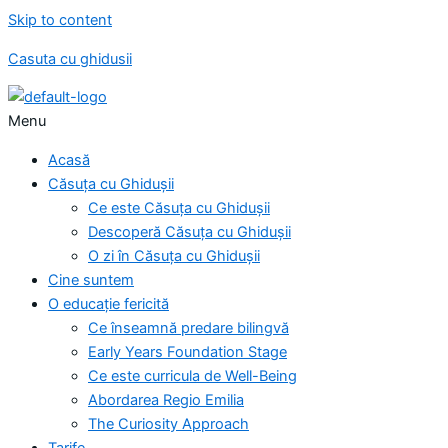
Skip to content
Casuta cu ghidusii
Menu
Acasă
Căsuța cu Ghidușii
Ce este Căsuța cu Ghidușii
Descoperă Căsuța cu Ghidușii
O zi în Căsuța cu Ghidușii
Cine suntem
O educație fericită
Ce înseamnă predare bilingvă
Early Years Foundation Stage
Ce este curricula de Well-Being
Abordarea Regio Emilia
The Curiosity Approach
Tarife