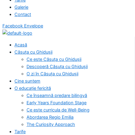
Galerie
Contact
Facebook
Envelope
Acasă
Căsuța cu Ghidușii
Ce este Căsuța cu Ghidușii
Descoperă Căsuța cu Ghidușii
O zi în Căsuța cu Ghidușii
Cine suntem
O educație fericită
Ce înseamnă predare bilingvă
Early Years Foundation Stage
Ce este curricula de Well-Being
Abordarea Regio Emilia
The Curiosity Approach
Tarife