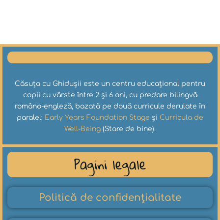
Căsuța cu Ghidușii este un centru educațional pentru
copii cu vârste între 2 și 6 ani, cu predare bilingvă
româno-engleză, bazată pe două curricule derulate în
paralel:
Early Years Foundation Stage
și
Curricula de
Well-Being
(Stare de bine).
Pagini legale
Politică de confidențialitate