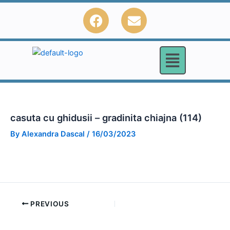
Skip
F
E
to
a
n
content
c
v
e
e
b
l
o
o
o
p
k
e
casuta cu ghidusii – gradinita chiajna (114)
By
Alexandra Dascal
/
16/03/2023
PREVIOUS