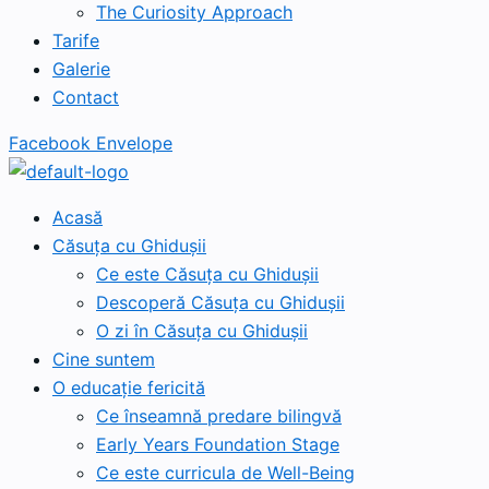
The Curiosity Approach
Tarife
Galerie
Contact
Facebook
Envelope
Acasă
Căsuța cu Ghidușii
Ce este Căsuța cu Ghidușii
Descoperă Căsuța cu Ghidușii
O zi în Căsuța cu Ghidușii
Cine suntem
O educație fericită
Ce înseamnă predare bilingvă
Early Years Foundation Stage
Ce este curricula de Well-Being