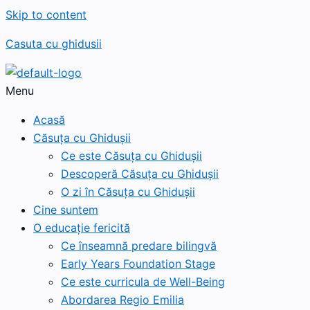
Skip to content
Casuta cu ghidusii
Menu
Acasă
Căsuța cu Ghidușii
Ce este Căsuța cu Ghidușii
Descoperă Căsuța cu Ghidușii
O zi în Căsuța cu Ghidușii
Cine suntem
O educație fericită
Ce înseamnă predare bilingvă
Early Years Foundation Stage
Ce este curricula de Well-Being
Abordarea Regio Emilia