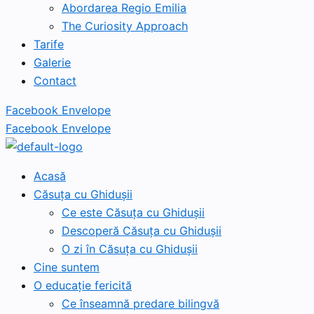
Abordarea Regio Emilia
The Curiosity Approach
Tarife
Galerie
Contact
Facebook
Envelope
Facebook
Envelope
Acasă
Căsuța cu Ghidușii
Ce este Căsuța cu Ghidușii
Descoperă Căsuța cu Ghidușii
O zi în Căsuța cu Ghidușii
Cine suntem
O educație fericită
Ce înseamnă predare bilingvă