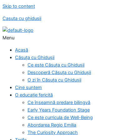
Skip to content
Casuta cu ghidusii
Menu
Acasă
Căsuța cu Ghidușii
Ce este Căsuța cu Ghidușii
Descoperă Căsuța cu Ghidușii
O zi în Căsuța cu Ghidușii
Cine suntem
O educație fericită
Ce înseamnă predare bilingvă
Early Years Foundation Stage
Ce este curricula de Well-Being
Abordarea Regio Emilia
The Curiosity Approach
Tarife