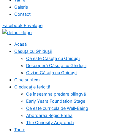
Galerie
Contact
Facebook
Envelope
Acasă
Căsuța cu Ghidușii
Ce este Căsuța cu Ghidușii
Descoperă Căsuța cu Ghidușii
O zi în Căsuța cu Ghidușii
Cine suntem
O educație fericită
Ce înseamnă predare bilingvă
Early Years Foundation Stage
Ce este curricula de Well-Being
Abordarea Regio Emilia
The Curiosity Approach
Tarife