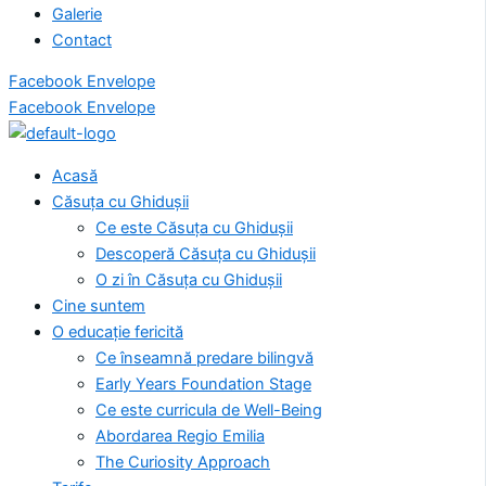
Galerie
Contact
Facebook
Envelope
Facebook
Envelope
Acasă
Căsuța cu Ghidușii
Ce este Căsuța cu Ghidușii
Descoperă Căsuța cu Ghidușii
O zi în Căsuța cu Ghidușii
Cine suntem
O educație fericită
Ce înseamnă predare bilingvă
Early Years Foundation Stage
Ce este curricula de Well-Being
Abordarea Regio Emilia
The Curiosity Approach