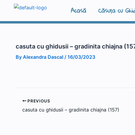
Skip
Acasă
Căsuța cu Ghid
to
content
casuta cu ghidusii – gradinita chiajna (15
By
Alexandra Dascal
/
16/03/2023
PREVIOUS
casuta cu ghidusii – gradinita chiajna (157)