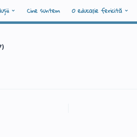
ușii
Cine suntem
O educație fericită
7)