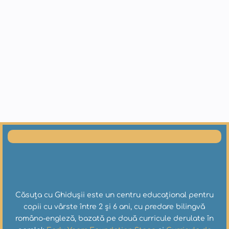
Căsuța cu Ghidușii este un centru educațional pentru
copii cu vârste între 2 și 6 ani, cu predare bilingvă
româno-engleză, bazată pe două curricule derulate în