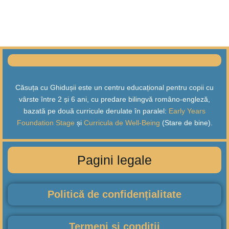
Căsuța cu Ghidușii este un centru educațional pentru copii cu
vârste între 2 și 6 ani, cu predare bilingvă româno-engleză,
bazată pe două curricule derulate în paralel:
Early Years
Foundation Stage
și
Curricula de Well-Being
(Stare de bine).
Pagini legale
Politică de confidențialitate
Termeni și condiții