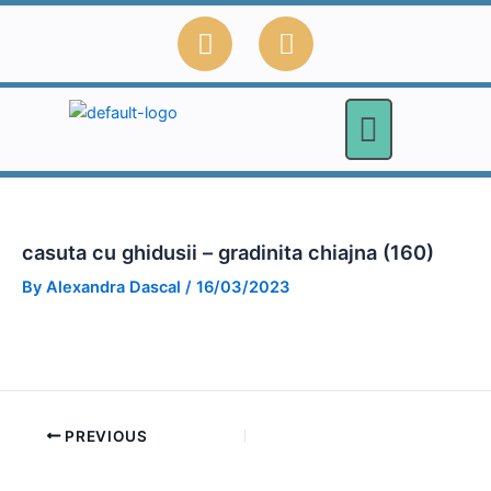
Skip
F
E
to
a
n
content
c
v
e
e
b
l
o
o
o
p
k
e
casuta cu ghidusii – gradinita chiajna (160)
By
Alexandra Dascal
/
16/03/2023
PREVIOUS