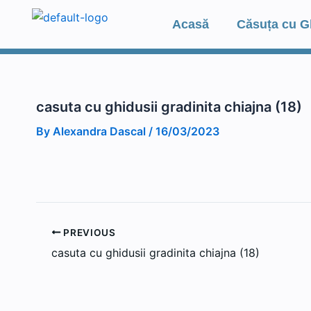
Skip
Acasă
Căsuța cu G
to
content
casuta cu ghidusii gradinita chiajna (18)
By
Alexandra Dascal
/
16/03/2023
PREVIOUS
casuta cu ghidusii gradinita chiajna (18)