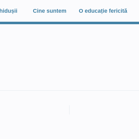
hidușii
Cine suntem
O educație fericită