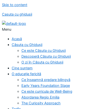
Skip to content
Casuta cu ghidusii
Menu
Acasă
Căsuța cu Ghidușii
Ce este Căsuța cu Ghidușii
Descoperă Căsuța cu Ghidușii
O zi în Căsuța cu Ghidușii
Cine suntem
O educație fericită
Ce înseamnă predare bilingvă
Early Years Foundation Stage
Ce este curricula de Well-Being
Abordarea Regio Emilia
The Curiosity Approach
Tarife