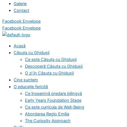
Galerie
Contact
Facebook
Envelope
Facebook
Envelope
Acasă
Căsuța cu Ghidușii
Ce este Căsuța cu Ghidușii
Descoperă Căsuța cu Ghidușii
O zi în Căsuța cu Ghidușii
Cine suntem
O educație fericită
Ce înseamnă predare bilingvă
Early Years Foundation Stage
Ce este curricula de Well-Being
Abordarea Regio Emilia
The Curiosity Approach