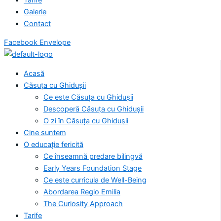
Galerie
Contact
Facebook
Envelope
Acasă
Căsuța cu Ghidușii
Ce este Căsuța cu Ghidușii
Descoperă Căsuța cu Ghidușii
O zi în Căsuța cu Ghidușii
Cine suntem
O educație fericită
Ce înseamnă predare bilingvă
Early Years Foundation Stage
Ce este curricula de Well-Being
Abordarea Regio Emilia
The Curiosity Approach
Tarife