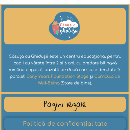
Căsuța cu Ghidușii este un centru educațional pentru
copii cu vârste între 2 și 6 ani, cu predare bilingvă
româno-engleză, bazată pe două curricule derulate în
paralel:
Early Years Foundation Stage
și
Curricula de
Well-Being
(Stare de bine).
Pagini legale
Politică de confidențialitate