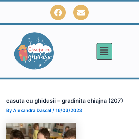
Skip
F
E
to
a
n
content
c
v
e
e
b
l
o
o
o
p
k
e
casuta cu ghidusii – gradinita chiajna (207)
By
Alexandra Dascal
/
16/03/2023