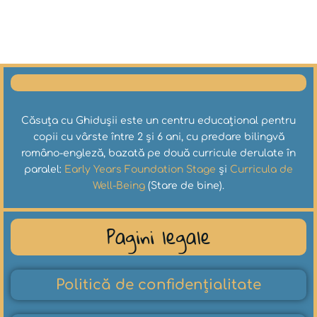
Căsuța cu Ghidușii este un centru educațional pentru
copii cu vârste între 2 și 6 ani, cu predare bilingvă
româno-engleză, bazată pe două curricule derulate în
paralel:
Early Years Foundation Stage
și
Curricula de
Well-Being
(Stare de bine).
Pagini legale
Politică de confidențialitate