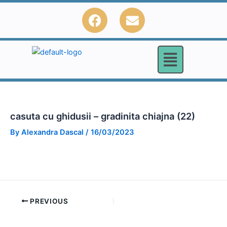
Skip
F
E
to
a
n
content
c
v
e
e
b
l
o
o
o
p
k
e
casuta cu ghidusii – gradinita chiajna (22)
By
Alexandra Dascal
/
16/03/2023
PREVIOUS