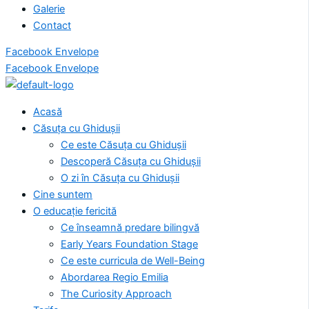
Galerie
Contact
Facebook
Envelope
Facebook
Envelope
Acasă
Căsuța cu Ghidușii
Ce este Căsuța cu Ghidușii
Descoperă Căsuța cu Ghidușii
O zi în Căsuța cu Ghidușii
Cine suntem
O educație fericită
Ce înseamnă predare bilingvă
Early Years Foundation Stage
Ce este curricula de Well-Being
Abordarea Regio Emilia
The Curiosity Approach