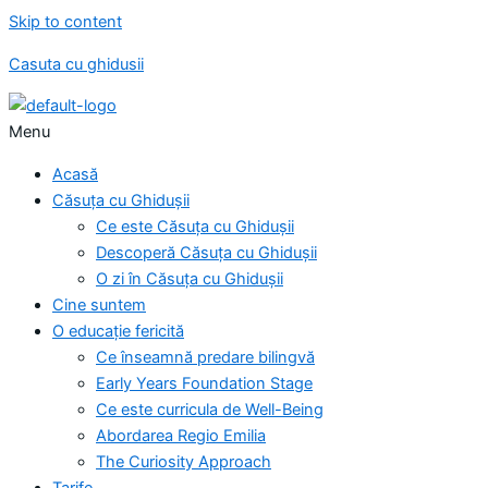
Skip to content
Casuta cu ghidusii
Menu
Acasă
Căsuța cu Ghidușii
Ce este Căsuța cu Ghidușii
Descoperă Căsuța cu Ghidușii
O zi în Căsuța cu Ghidușii
Cine suntem
O educație fericită
Ce înseamnă predare bilingvă
Early Years Foundation Stage
Ce este curricula de Well-Being
Abordarea Regio Emilia
The Curiosity Approach
Tarife