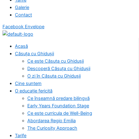
Galerie
Contact
Facebook
Envelope
Acasă
Căsuța cu Ghidușii
Ce este Căsuța cu Ghidușii
Descoperă Căsuța cu Ghidușii
O zi în Căsuța cu Ghidușii
Cine suntem
O educație fericită
Ce înseamnă predare bilingvă
Early Years Foundation Stage
Ce este curricula de Well-Being
Abordarea Regio Emilia
The Curiosity Approach
Tarife