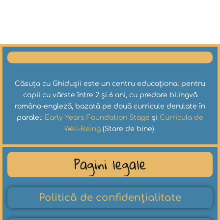
Căsuța cu Ghidușii este un centru educațional pentru
copii cu vârste între 2 și 6 ani, cu predare bilingvă
româno-engleză, bazată pe două curricule derulate în
paralel:
Early Years Foundation Stage
și
Curricula de
Well-Being
(Stare de bine).
Pagini legale
Politică de confidențialitate