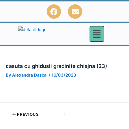
Skip
F
E
to
a
n
content
c
v
e
e
b
l
o
o
o
p
k
e
casuta cu ghidusii gradinita chiajna (23)
By
Alexandra Dascal
/
16/03/2023
PREVIOUS