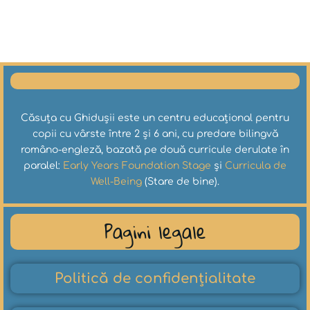
Căsuța cu Ghidușii este un centru educațional pentru
copii cu vârste între 2 și 6 ani, cu predare bilingvă
româno-engleză, bazată pe două curricule derulate în
paralel:
Early Years Foundation Stage
și
Curricula de
Well-Being
(Stare de bine).
Pagini legale
Politică de confidențialitate