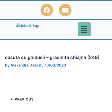
Skip
F
E
to
a
n
content
c
v
e
e
b
l
o
o
o
p
k
e
casuta cu ghidusii – gradinita chiajna (249)
By
Alexandra Dascal
/
16/03/2023
PREVIOUS