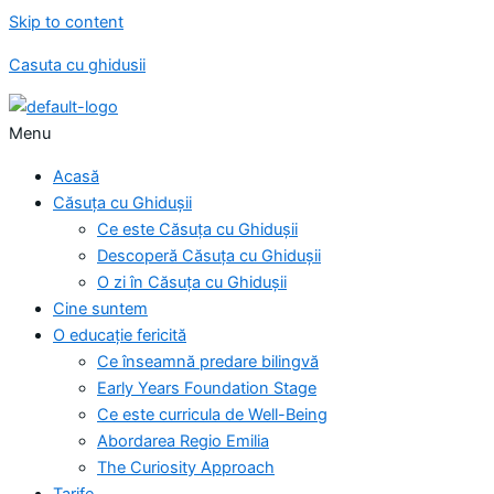
Skip to content
Casuta cu ghidusii
Menu
Acasă
Căsuța cu Ghidușii
Ce este Căsuța cu Ghidușii
Descoperă Căsuța cu Ghidușii
O zi în Căsuța cu Ghidușii
Cine suntem
O educație fericită
Ce înseamnă predare bilingvă
Early Years Foundation Stage
Ce este curricula de Well-Being
Abordarea Regio Emilia
The Curiosity Approach
Tarife