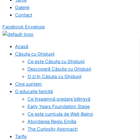
Galerie
Contact
Facebook
Envelope
Acasă
Căsuța cu Ghidușii
Ce este Căsuța cu Ghidușii
Descoperă Căsuța cu Ghidușii
O zi în Căsuța cu Ghidușii
Cine suntem
O educație fericită
Ce înseamnă predare bilingvă
Early Years Foundation Stage
Ce este curricula de Well-Being
Abordarea Regio Emilia
The Curiosity Approach
Tarife