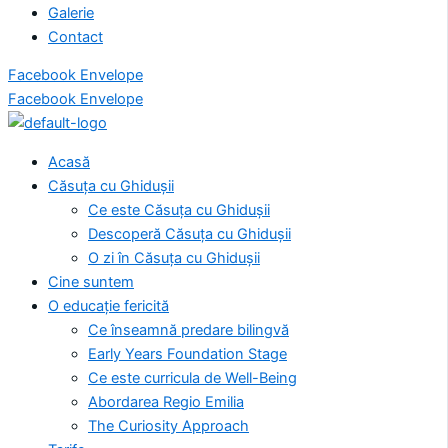
Galerie
Contact
Facebook
Envelope
Facebook
Envelope
Acasă
Căsuța cu Ghidușii
Ce este Căsuța cu Ghidușii
Descoperă Căsuța cu Ghidușii
O zi în Căsuța cu Ghidușii
Cine suntem
O educație fericită
Ce înseamnă predare bilingvă
Early Years Foundation Stage
Ce este curricula de Well-Being
Abordarea Regio Emilia
The Curiosity Approach