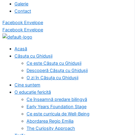
Galerie
Contact
Facebook
Envelope
Facebook
Envelope
Acasă
Căsuța cu Ghidușii
Ce este Căsuța cu Ghidușii
Descoperă Căsuța cu Ghidușii
O zi în Căsuța cu Ghidușii
Cine suntem
O educație fericită
Ce înseamnă predare bilingvă
Early Years Foundation Stage
Ce este curricula de Well-Being
Abordarea Regio Emilia
The Curiosity Approach