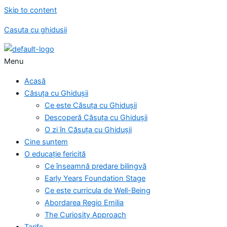
Skip to content
Casuta cu ghidusii
Menu
Acasă
Căsuța cu Ghidușii
Ce este Căsuța cu Ghidușii
Descoperă Căsuța cu Ghidușii
O zi în Căsuța cu Ghidușii
Cine suntem
O educație fericită
Ce înseamnă predare bilingvă
Early Years Foundation Stage
Ce este curricula de Well-Being
Abordarea Regio Emilia
The Curiosity Approach
Tarife