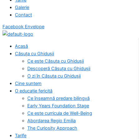
Galerie
Contact
Facebook
Envelope
Acasă
Căsuța cu Ghidușii
Ce este Căsuța cu Ghidușii
Descoperă Căsuța cu Ghidușii
O zi în Căsuța cu Ghidușii
Cine suntem
O educație fericită
Ce înseamnă predare bilingvă
Early Years Foundation Stage
Ce este curricula de Well-Being
Abordarea Regio Emilia
The Curiosity Approach
Tarife