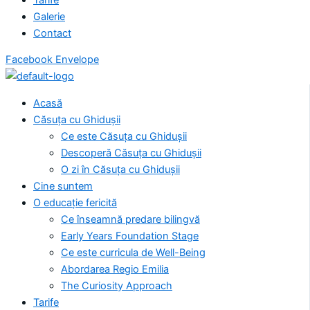
Galerie
Contact
Facebook
Envelope
Acasă
Căsuța cu Ghidușii
Ce este Căsuța cu Ghidușii
Descoperă Căsuța cu Ghidușii
O zi în Căsuța cu Ghidușii
Cine suntem
O educație fericită
Ce înseamnă predare bilingvă
Early Years Foundation Stage
Ce este curricula de Well-Being
Abordarea Regio Emilia
The Curiosity Approach
Tarife