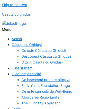
Skip to content
Casuta cu ghidusii
Menu
Acasă
Căsuța cu Ghidușii
Ce este Căsuța cu Ghidușii
Descoperă Căsuța cu Ghidușii
O zi în Căsuța cu Ghidușii
Cine suntem
O educație fericită
Ce înseamnă predare bilingvă
Early Years Foundation Stage
Ce este curricula de Well-Being
Abordarea Regio Emilia
The Curiosity Approach
Tarife