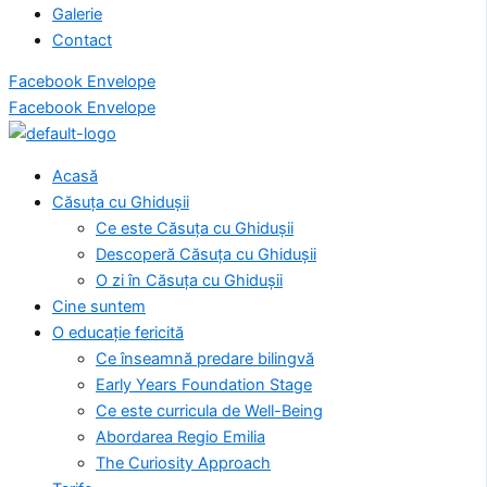
Galerie
Contact
Facebook
Envelope
Facebook
Envelope
Acasă
Căsuța cu Ghidușii
Ce este Căsuța cu Ghidușii
Descoperă Căsuța cu Ghidușii
O zi în Căsuța cu Ghidușii
Cine suntem
O educație fericită
Ce înseamnă predare bilingvă
Early Years Foundation Stage
Ce este curricula de Well-Being
Abordarea Regio Emilia
The Curiosity Approach