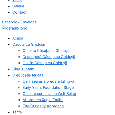
Galerie
Contact
Facebook
Envelope
Acasă
Căsuța cu Ghidușii
Ce este Căsuța cu Ghidușii
Descoperă Căsuța cu Ghidușii
O zi în Căsuța cu Ghidușii
Cine suntem
O educație fericită
Ce înseamnă predare bilingvă
Early Years Foundation Stage
Ce este curricula de Well-Being
Abordarea Regio Emilia
The Curiosity Approach
Tarife