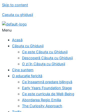
Skip to content
Casuta cu ghidusii
Menu
Acasă
Căsuța cu Ghidușii
Ce este Căsuța cu Ghidușii
Descoperă Căsuța cu Ghidușii
O zi în Căsuța cu Ghidușii
Cine suntem
O educație fericită
Ce înseamnă predare bilingvă
Early Years Foundation Stage
Ce este curricula de Well-Being
Abordarea Regio Emilia
The Curiosity Approach
Tarife