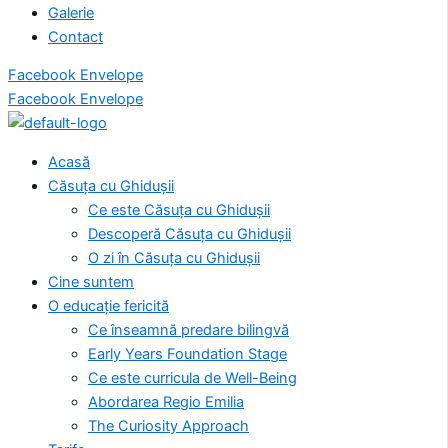
Galerie
Contact
Facebook
Envelope
Facebook
Envelope
Acasă
Căsuța cu Ghidușii
Ce este Căsuța cu Ghidușii
Descoperă Căsuța cu Ghidușii
O zi în Căsuța cu Ghidușii
Cine suntem
O educație fericită
Ce înseamnă predare bilingvă
Early Years Foundation Stage
Ce este curricula de Well-Being
Abordarea Regio Emilia
The Curiosity Approach