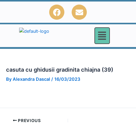
Skip
F
E
to
a
n
content
c
v
e
e
b
l
o
o
o
p
k
e
casuta cu ghidusii gradinita chiajna (39)
By
Alexandra Dascal
/
16/03/2023
PREVIOUS