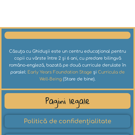
Căsuța cu Ghidușii este un centru educațional pentru
copii cu vârste între 2 și 6 ani, cu predare bilingvă
româno-engleză, bazată pe două curricule derulate în
paralel:
Early Years Foundation Stage
și
Curricula de
Well-Being
(Stare de bine).
Pagini legale
Politică de confidențialitate