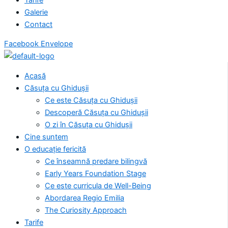
Galerie
Contact
Facebook
Envelope
Acasă
Căsuța cu Ghidușii
Ce este Căsuța cu Ghidușii
Descoperă Căsuța cu Ghidușii
O zi în Căsuța cu Ghidușii
Cine suntem
O educație fericită
Ce înseamnă predare bilingvă
Early Years Foundation Stage
Ce este curricula de Well-Being
Abordarea Regio Emilia
The Curiosity Approach
Tarife