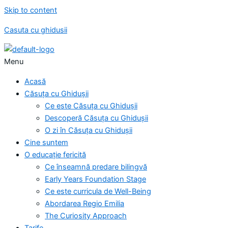
Skip to content
Casuta cu ghidusii
Menu
Acasă
Căsuța cu Ghidușii
Ce este Căsuța cu Ghidușii
Descoperă Căsuța cu Ghidușii
O zi în Căsuța cu Ghidușii
Cine suntem
O educație fericită
Ce înseamnă predare bilingvă
Early Years Foundation Stage
Ce este curricula de Well-Being
Abordarea Regio Emilia
The Curiosity Approach
Tarife