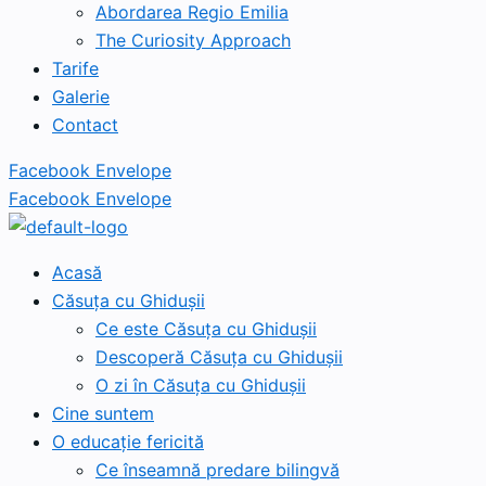
Abordarea Regio Emilia
The Curiosity Approach
Tarife
Galerie
Contact
Facebook
Envelope
Facebook
Envelope
Acasă
Căsuța cu Ghidușii
Ce este Căsuța cu Ghidușii
Descoperă Căsuța cu Ghidușii
O zi în Căsuța cu Ghidușii
Cine suntem
O educație fericită
Ce înseamnă predare bilingvă