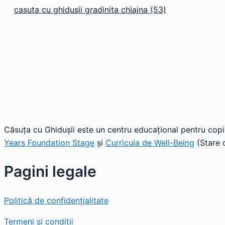
casuta cu ghidusii gradinita chiajna (53)
Căsuța cu Ghidușii este un centru educațional pentru copii
Years Foundation Stage
și
Curricula de Well-Being
(Stare d
Pagini legale
Politică de confidențialitate
Termeni și condiții