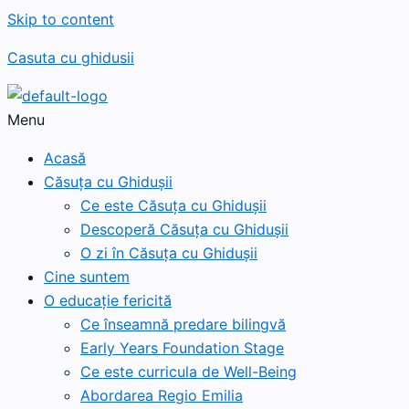
Skip to content
Casuta cu ghidusii
Menu
Acasă
Căsuța cu Ghidușii
Ce este Căsuța cu Ghidușii
Descoperă Căsuța cu Ghidușii
O zi în Căsuța cu Ghidușii
Cine suntem
O educație fericită
Ce înseamnă predare bilingvă
Early Years Foundation Stage
Ce este curricula de Well-Being
Abordarea Regio Emilia