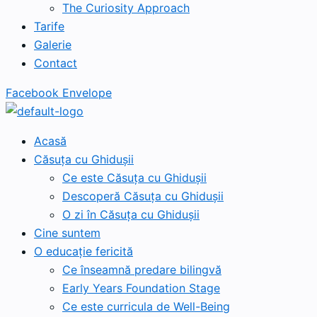
The Curiosity Approach
Tarife
Galerie
Contact
Facebook
Envelope
Acasă
Căsuța cu Ghidușii
Ce este Căsuța cu Ghidușii
Descoperă Căsuța cu Ghidușii
O zi în Căsuța cu Ghidușii
Cine suntem
O educație fericită
Ce înseamnă predare bilingvă
Early Years Foundation Stage
Ce este curricula de Well-Being