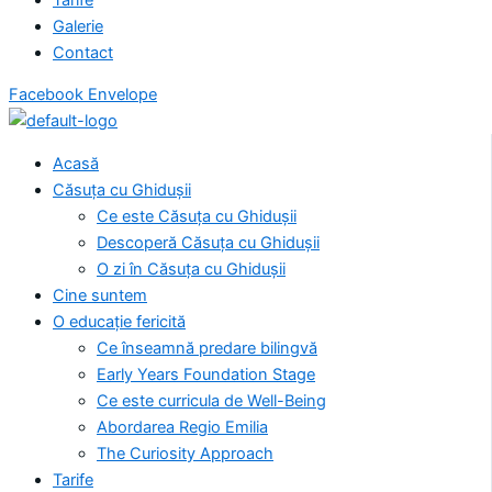
Galerie
Contact
Facebook
Envelope
Acasă
Căsuța cu Ghidușii
Ce este Căsuța cu Ghidușii
Descoperă Căsuța cu Ghidușii
O zi în Căsuța cu Ghidușii
Cine suntem
O educație fericită
Ce înseamnă predare bilingvă
Early Years Foundation Stage
Ce este curricula de Well-Being
Abordarea Regio Emilia
The Curiosity Approach
Tarife