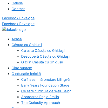
Galerie
Contact
Facebook
Envelope
Facebook
Envelope
Acasă
Căsuța cu Ghidușii
Ce este Căsuța cu Ghidușii
Descoperă Căsuța cu Ghidușii
O zi în Căsuța cu Ghidușii
Cine suntem
O educație fericită
Ce înseamnă predare bilingvă
Early Years Foundation Stage
Ce este curricula de Well-Being
Abordarea Regio Emilia
The Curiosity Approach