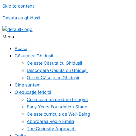
Skip to content
Casuta cu ghidusii
Menu
Acasă
Căsuța cu Ghidușii
Ce este Căsuța cu Ghidușii
Descoperă Căsuța cu Ghidușii
O zi în Căsuța cu Ghidușii
Cine suntem
O educație fericită
Ce înseamnă predare bilingvă
Early Years Foundation Stage
Ce este curricula de Well-Being
Abordarea Regio Emilia
The Curiosity Approach
Tarife